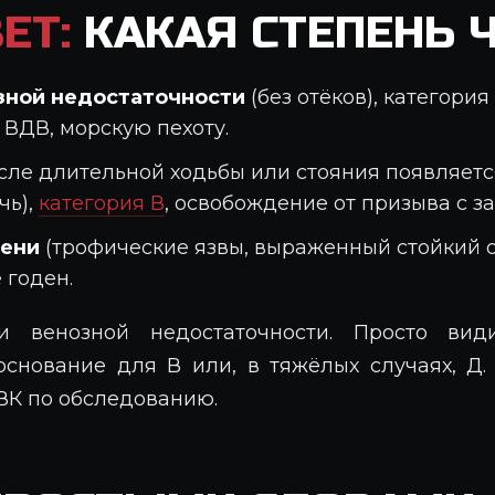
ЕТ:
КАКАЯ СТЕПЕНЬ 
озной недостаточности
(без отёков), категория
 ВДВ, морскую пехоту.
сле длительной ходьбы или стояния появляетс
чь),
категория В
, освобождение от призыва с з
пени
(трофические язвы, выраженный стойкий о
 годен.
ни венозной недостаточности. Просто ви
снование для В или, в тяжёлых случаях, Д.
ВК по обследованию.