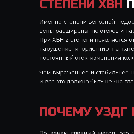
СТЕПЕНИ ХВН
П
Именно степени венозной недост
вены расширены, но отёков и нар
При ХВН 2 степени появляется от
нарушение и ориентир на кате
постоянный отёк, изменения кожи
Чем выраженнее и стабильнее н
И всё это должно быть не «на гл
ПОЧЕМУ УЗДГ 
По венам главный метод, это 