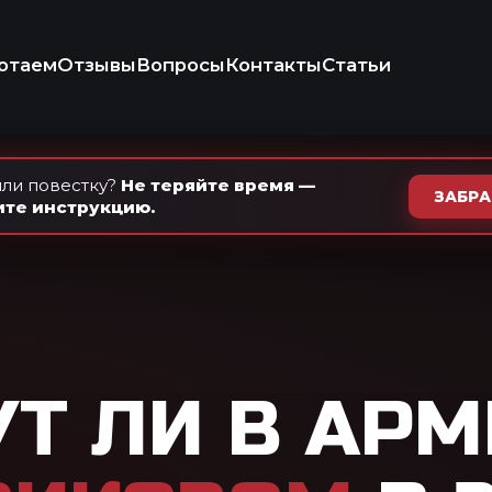
+7 (937) 
Ежедневно · с 9
осы
Контакты
Статьи
КОНСУЛЬТ
ИКО-ПРАВОВАЯ
КОМПАНИЯ
ли повестку?
Не теряйте время —
ЗАБР
ите инструкцию.
И В АРМИЮ С
ЗОМ
В 2026
 не сам по себе, а по степени