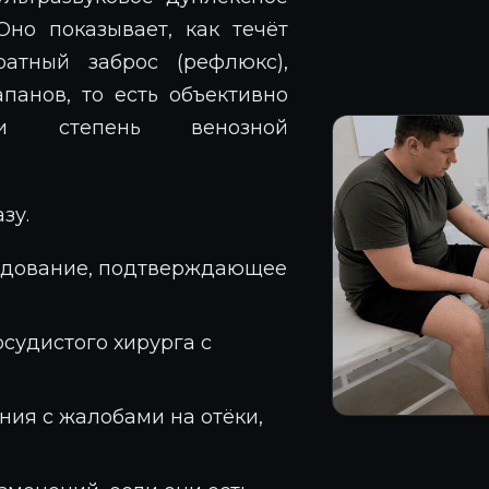
Оно показывает, как течёт
атный заброс (рефлюкс),
апанов, то есть объективно
и степень венозной
зу.
ледование, подтверждающее
судистого хирурга с
ия с жалобами на отёки,