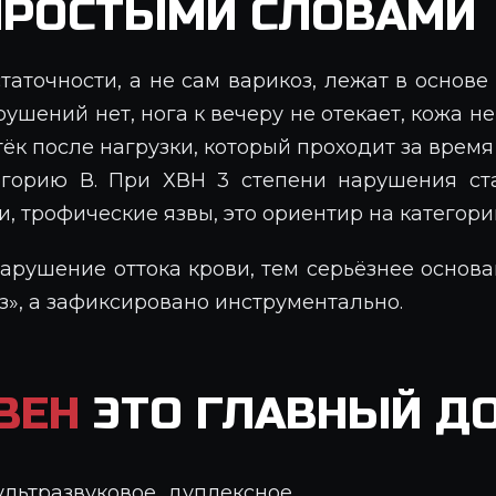
РОСТЫМИ СЛОВАМИ
аточности, а не сам варикоз, лежат в основ
ушений нет, нога к вечеру не отекает, кожа не
ёк после нагрузки, который проходит за врем
горию В. При ХВН 3 степени нарушения ст
, трофические язвы, это ориентир на категори
арушение оттока крови, тем серьёзнее основа
аз», а зафиксировано инструментально.
ВЕН
ЭТО ГЛАВНЫЙ Д
ультразвуковое дуплексное