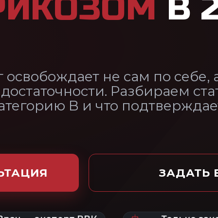
и. Разбираем статью 45, когда
и что подтверждает УЗДГ.
ЗАДАТЬ ВОПРОС ЮРИСТУ
ВК
Только законным
По всей
путём
России