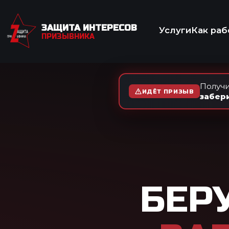
ЗАЩИТА ИНТЕРЕСОВ
Услуги
Как работаем
Отзывы
Вопр
ПРИЗЫВНИКА
МЕД
Получи
ИДЁТ ПРИЗЫВ
забер
БЕРУТ Л
ВАРИКО
Варикоз ног освобождает