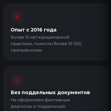
ЦЕНТР ЗАЩИТЫ ИНТЕРЕСОВ ПРИЗЫВНИКА
МЕДИКО-ПРАВОВАЯ
ПОМОЩЬ ПРИЗЫВНИКАМ
С 2016 ГОДА
Центр ЗИП — команда экспертов, которая
оказывает медико-правовую помощь
призывникам. Наша цель — правовое
просвещение общества в области военного
права и защита законных прав каждого
гражданина.
10 000+
10+ лет
12
призывников
практики
городов
России