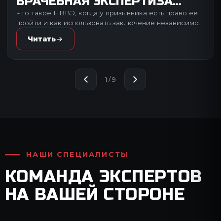
ВРАЧЕБНАЯ ЭКСПЕРТИЗА
(НВВЭ): КАК ОСПОРИТЬ
Что такое НВВЭ, когда у призывника есть право её
пройти и как использовать заключение независимой
КАТЕГОРИЮ
экспертизы при обжаловании категории годности и
Читать
в суде.
1 / 9