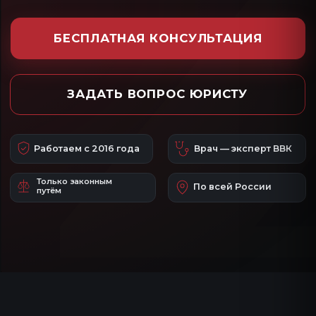
Работаем с 2016 года
Врач — эксперт ВВК
Только законным
По всей России
путём
ПОЧЕМУ НАМ ДОВЕРЯЮТ
ПОМОЩЬ С ВОЕННЫМ
БИЛЕТОМ СТРОГО ПО
ЗАКОНУ
Только законная помощь
Действуем строго в рамках ФЗ-53 и
Конституции РФ. Защищаем ваши
законные права.