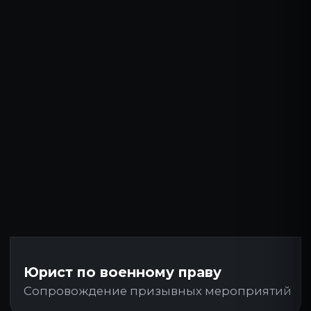
ОТПРАВЬТЕ ЗАЯВКУ —
И МЫ СВЯЖЕМСЯ С
ВАМИ
Наши специалисты проконсультируют вас по
всем вопросам и подберут подходящий план
работы. Бесплатно.
ВАШЕ ИМЯ
ВАШ НОМЕР
+7
Согласен
с обработкой персональных данных
и
политикой конфиденциальности
ПОЛУЧИТЬ БЕСПЛАТНУЮ КОНСУЛЬТАЦИЮ