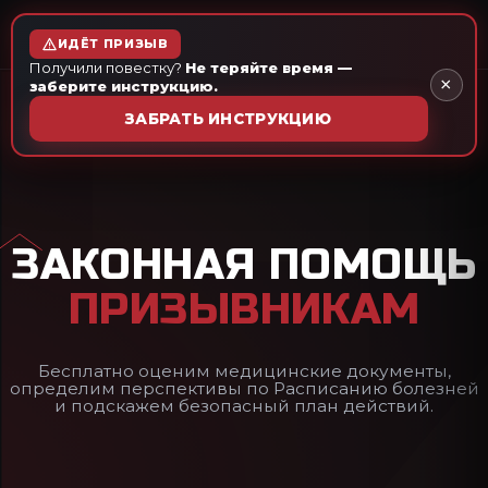
ЗАЩИТА ИНТЕРЕСОВ
ПРИЗЫВНИКА
ИДЁТ ПРИЗЫВ
Получили повестку?
Не теряйте время —
×
заберите инструкцию.
МЕДИКО-ПРАВОВАЯ КОМПАНИЯ
ЗАБРАТЬ ИНСТРУКЦИЮ
ЗАКОННАЯ ПОМОЩЬ
ПРИЗЫВНИКАМ
Бесплатно оценим медицинские документы,
определим перспективы по Расписанию болезней
и подскажем безопасный план действий.
БЕСПЛАТНАЯ КОНСУЛЬТАЦИЯ
ЗАДАТЬ ВОПРОС ЮРИСТУ