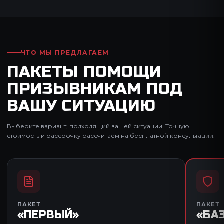
ЧТО МЫ ПРЕДЛАГАЕМ
ПАКЕТЫ ПОМОЩИ
ПРИЗЫВНИКАМ ПОД
ВАШУ СИТУАЦИЮ
Выберите вариант, подходящий вашей ситуации. Точную
стоимость и рассрочку рассчитаем на бесплатной консультации.
ПАКЕТ
ПАКЕТ
«ПЕРВЫЙ»
«БА