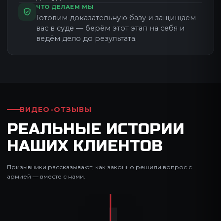
ЧТО ДЕЛАЕМ МЫ
Готовим доказательную базу и защищаем
вас в суде — берём этот этап на себя и
ведём дело до результата.
Руководитель центра
Стратегия и контроль качества
ВИДЕО-ОТЗЫВЫ
РЕАЛЬНЫЕ ИСТОРИИ
НАШИХ КЛИЕНТОВ
Призывники рассказывают, как законно решили вопрос с
армией — вместе с нами.
00:15
00:14
00:20
00:22
00:23
00:27
00:29
00:26