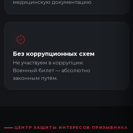
РАБОТАЕМ СТРОГО ПО ЗАКОНУ
ФЗ-53
«О воинской обязанности и военной службе»
Ст. 18 ФЗ-182
«О профилактике правонарушений»
Конституция РФ, ст. 48
«Каждому гарантируется право на
квалифицированную юридическую помощь»
Постановление правительства РФ
№565
«Положение о военно-врачебной экспертизе»
Постановление правительства РФ
№663
«Положение о призыве на военную службу»
БЕСПЛАТНАЯ ОЦЕНКА
ОЦЕНИМ ШАНСЫ НА
ВОЕННЫЙ БИЛЕТ ПО
ЗДОРОВЬЮ — БЕСПЛАТНО