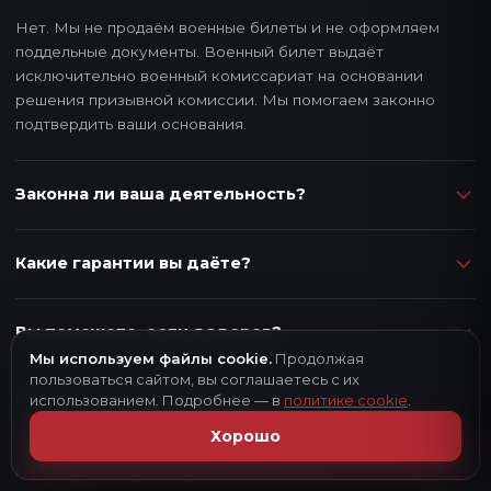
Нет. Мы не продаём военные билеты и не оформляем
поддельные документы. Военный билет выдаёт
исключительно военный комиссариат на основании
решения призывной комиссии. Мы помогаем законно
подтвердить ваши основания.
Законна ли ваша деятельность?
Какие гарантии вы даёте?
Вы поможете, если я здоров?
Мы используем файлы cookie.
Продолжая
пользоваться сайтом, вы соглашаетесь с их
использованием. Подробнее — в
политике cookie
.
Что входит в стоимость услуг?
Хорошо
Почему консультации бесплатны?