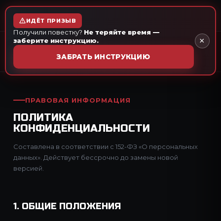
ЗАЩИТА ИНТЕРЕСОВ
ПРИЗЫВНИКА
ИДЁТ ПРИЗЫВ
Получили повестку?
Не теряйте время —
×
заберите инструкцию.
На главную
ЗАБРАТЬ ИНСТРУКЦИЮ
ПРАВОВАЯ ИНФОРМАЦИЯ
ПОЛИТИКА
КОНФИДЕНЦИАЛЬНОСТИ
Составлена в соответствии с 152-ФЗ «О персональных
данных». Действует бессрочно до замены новой
версией.
1. ОБЩИЕ ПОЛОЖЕНИЯ