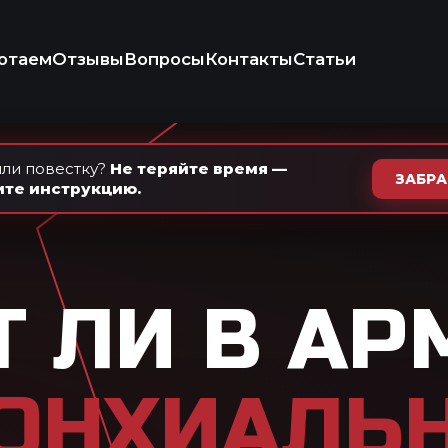
+7 (937) 
Ежедневно · с 9
осы
Контакты
Статьи
КОНСУЛЬТ
ИКО-ПРАВОВАЯ
КОМПАНИЯ
ли повестку?
Не теряйте время —
ЗАБР
ите инструкцию.
 В АРМИЮ С
ИАЛЬНОЙ
ОЙ
В 2026
стма несовместима с призывом.