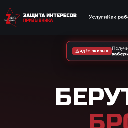
ЗАЩИТА ИНТЕРЕСОВ
Услуги
Как работаем
Отзывы
Вопр
ПРИЗЫВНИКА
МЕД
Получи
ИДЁТ ПРИЗЫВ
забер
БЕРУТ ЛИ
БРОНХ
АСТМ
Любая подтверждённая а