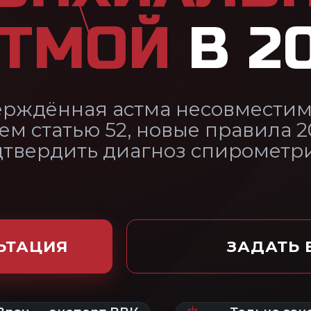
, новые правила 2025 и как
иагноз спирометрией.
ЗАДАТЬ ВОПРОС ЮРИСТУ
ВК
Только законным
По всей
путём
России