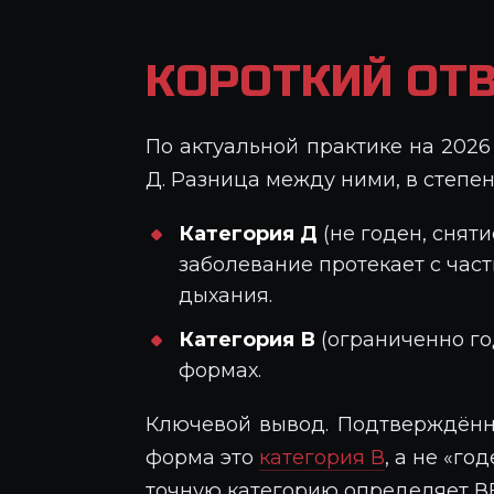
КОРОТКИЙ ОТВ
По актуальной практике на 202
Д. Разница между ними, в степен
Категория Д
(не годен, снят
заболевание протекает с ча
дыхания.
Категория В
(ограниченно го
формах.
Ключевой вывод. Подтверждённа
форма это
категория В
, а не «г
точную категорию определяет В