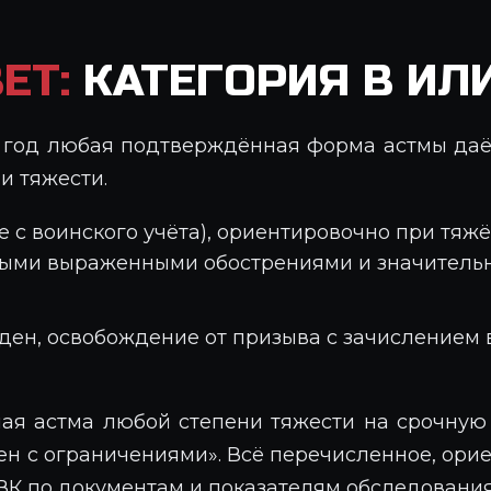
ЕТ:
КАТЕГОРИЯ В ИЛ
6 год любая подтверждённая форма астмы да
и тяжести.
ие с воинского учёта), ориентировочно при тяж
стыми выраженными обострениями и значител
ден, освобождение от призыва с зачислением в
я астма любой степени тяжести на срочную 
оден с ограничениями». Всё перечисленное, ор
ВК по документам и показателям обследования