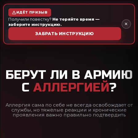
ЗАЩИТА ИНТЕРЕСОВ
ПРИЗЫВНИКА
ИДЁТ ПРИЗЫВ
Получили повестку?
Не теряйте время —
×
заберите инструкцию.
МЕДИКО-ПРАВОВАЯ КОМПАНИЯ
ЗАБРАТЬ ИНСТРУКЦИЮ
БЕРУТ ЛИ
В АРМИЮ
С
АЛЛЕРГИЕЙ
?
Аллергия сама по себе не всегда освобождает от
службы, но тяжёлые реакции и хронические
проявления важно правильно подтвердить
БЕСПЛАТНАЯ КОНСУЛЬТАЦИЯ
ЗАДАТЬ ВОПРОС ЮРИСТУ