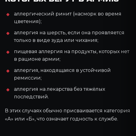
аллергический ринит (насморк во время
цветения);
ОСТАВЬТЕ ЗАЯВКУ
аллергия на шерсть, если она проявляется
только в виде зуда или чихания;
ОСТАЛИСЬ ВОПРОСЫ
ПО ВАШЕЙ СИТУАЦИИ?
пищевая аллергия на продукты, которых нет
в рационе армии;
Оставьте заявку — специалист разберёт
аллергия, находящаяся в устойчивой
ваш случай и подскажет, какие
есть
законные
варианты
ремиссии;
по
отсрочке
,
категории
годности
или
освобождению
от службы.
аллергия на лекарства без тяжёлых
ВАШЕ ИМЯ
последствий.
В этих случаях обычно присваивается категория
ВАШ НОМЕР
«А» или «Б», что означает годность к службе.
+7