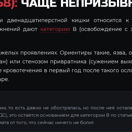
8):
ЧАЩЕ НЕПРИЗЫВ
и двенадцатиперстной кишки относится к
ложнений дают
категорию
В (освобождение с з
жёлых проявлениях. Ориентиры такие, язва, 
ан) или стенозом привратника (сужением вых
кровотечения в первый год после такого осло
ре.
ии, то есть давно не обострялась, но после неё оста
С), это остаётся основанием для категории В по стат
та от того, что сейчас ничего не болит.