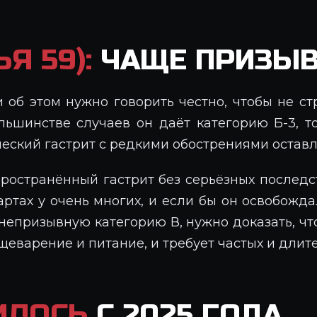
Я 59):
ЧАЩЕ ПРИЗЫ
и об этом нужно говорить честно, чтобы не с
ольшинстве случаев он даёт категорию Б-3, т
еский гастрит с редкими обострениями остав
пространённый гастрит без серьёзных послед
артах у очень многих, и если бы он освобожд
 непризывную категорию В, нужно доказать, ч
щеварение и питание, и требует частых и длит
ИЛОСЬ
С 2025 ГОДА