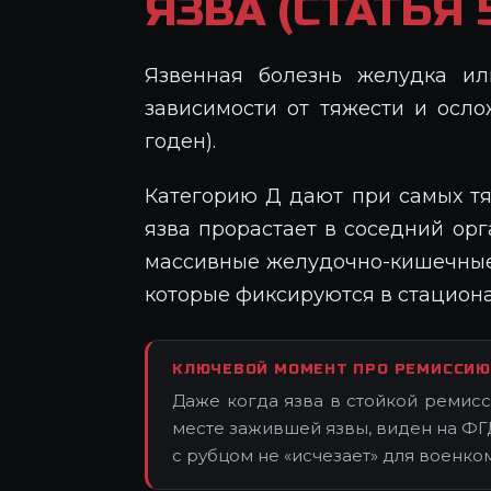
ЯЗВА (СТАТЬЯ 5
Язвенная болезнь желудка ил
зависимости от тяжести и ос
годен).
Категорию Д дают при самых тя
язва прорастает в соседний орг
массивные желудочно-кишечные 
которые фиксируются в стациона
КЛЮЧЕВОЙ МОМЕНТ ПРО РЕМИССИЮ
Даже когда язва в стойкой ремисс
месте зажившей язвы, виден на ФГД
с рубцом не «исчезает» для военкома