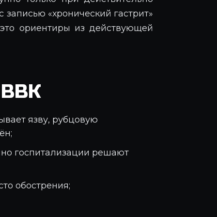
с записью «хронический гастрит»
, это ориентиры из действующей
 ВВК
ывает язву, рубцовую
ён;
енно госпитализации решают
сто обострения;