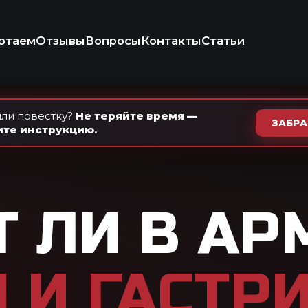
+7 (937) 
Ежедневно · с 9
осы
Контакты
Статьи
КОНСУЛЬТ
ИКО-ПРАВОВАЯ
КОМПАНИЯ
ли повестку?
Не теряйте время —
ЗАБР
ите инструкцию.
 В АРМИЮ С
ГАСТРИТОМ
В
026
му влияют на призыв. Разбираем