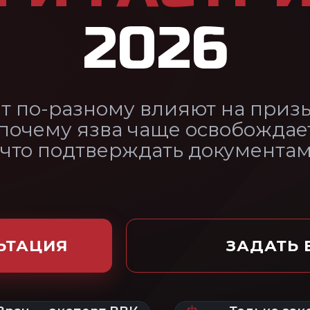
а чаще освобождает, а гастрит нет,
рждать документами.
ЗАДАТЬ ВОПРОС ЮРИСТУ
ВК
Только законным
По всей
путём
России