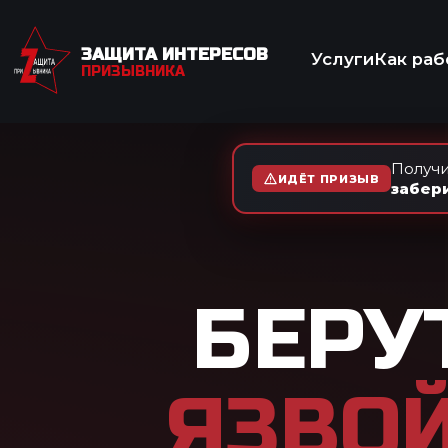
ЗАЩИТА ИНТЕРЕСОВ
Услуги
Как работаем
Отзывы
Вопр
ПРИЗЫВНИКА
МЕД
Получи
ИДЁТ ПРИЗЫВ
забер
БЕРУТ ЛИ
ЯЗВОЙ И 
2
Язва и гастрит по-разно