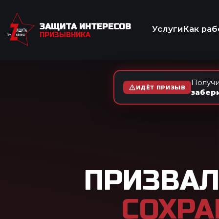
ЗАЩИТА ИНТЕРЕСОВ
Услуги
Как работаем
Отзывы
Вопр
ПРИЗЫВНИКА
МЕД
Получи
ИДЁТ ПРИЗЫВ
забер
ПРИЗВАЛИ НА 
СОХРАНЯТ Л
ГОВОР
Что с работой, если приз