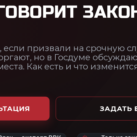
в Госдуме обсуждают сохранение
сть и что изменится.
ЗАДАТЬ ВОПРОС ЮРИСТУ
ВК
Только законным
По всей
путём
России