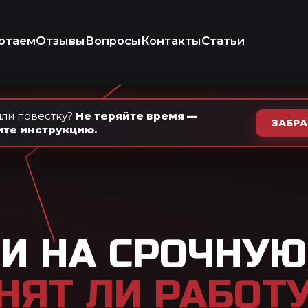
+7 (937) 
Ежедневно · с 9
осы
Контакты
Статьи
КОНСУЛЬТ
ИКО-ПРАВОВАЯ
КОМПАНИЯ
ли повестку?
Не теряйте время —
ЗАБР
ите инструкцию.
СРОЧНУЮ СЛУЖБУ:
И РАБОТУ
И ЧТО
ИТ ЗАКОН
вали на срочную службу? Сейчас