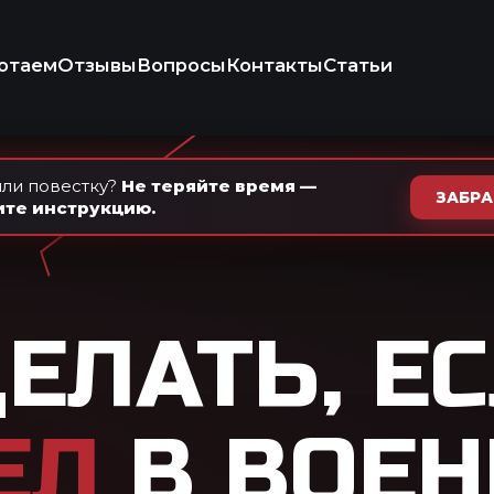
+7 (937) 
Ежедневно · с 9
осы
Контакты
Статьи
КОНСУЛЬТ
ИКО-ПРАВОВАЯ
КОМПАНИЯ
ли повестку?
Не теряйте время —
ЗАБР
ите инструкцию.
ТЬ, ЕСЛИ
НЕ
 ВОЕНКОМАТ
ВЕСТКЕ?
ь за неявку в военкомат, какие