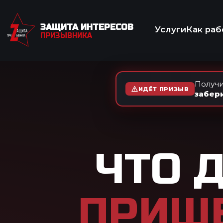
ЗАЩИТА ИНТЕРЕСОВ
Услуги
Как работаем
Отзывы
Вопр
ПРИЗЫВНИКА
МЕД
Получи
ИДЁТ ПРИЗЫВ
забер
ЧТО ДЕЛА
ПРИШЕЛ
В
ПО ПО
Разбираем, что может быт