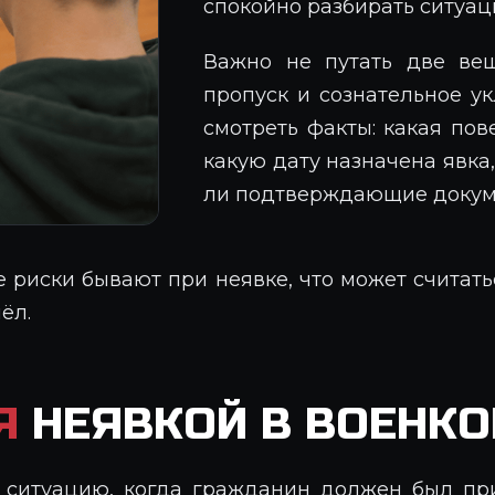
спокойно разбирать ситуац
Важно не путать две ве
пропуск и сознательное у
смотреть факты: какая пов
какую дату назначена явка
ли подтверждающие докуме
ие риски бывают при неявке, что может считат
ёл.
Я
НЕЯВКОЙ В ВОЕНКО
ситуацию, когда гражданин должен был при