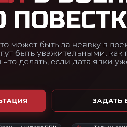
ажительными, как подтвердить
 если дата явки уже прошла..
ЗАДАТЬ ВОПРОС ЮРИСТУ
ВК
Только законным
По всей
путём
России