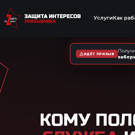
ЗАЩИТА ИНТЕРЕСОВ
Услуги
Как работаем
Отзывы
Вопр
ПРИЗЫВНИКА
МЕД
Получи
ИДЁТ ПРИЗЫВ
забер
КОМУ ПОЛОЖЕ
СЛУЖБА
И КАК 
Военная служба проти