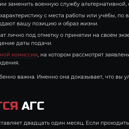
и заменить военную службу альтернативной, 
арактеристику с места работы или учёбы, по 
ждают вашу позицию и образ жизни.
ат лично под отметку о принятии на своём эк
дение даты подачи.
ной комиссии
, на котором рассмотрят заявлен
ждения.
обенно важна. Именно она доказывает, что вы 
ТСЯ
АГС
ТАВЬТЕ
тавляет двадцать один месяц. Если проходит
ЯВКУ