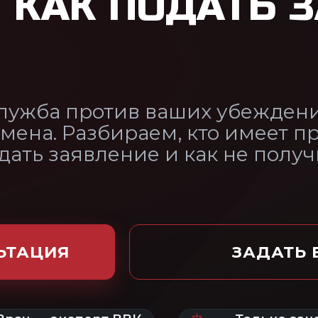
аем, кто имеет право, в какие
ие и как не получить отказ.
ЗАДАТЬ ВОПРОС ЮРИСТУ
ВК
Только законным
По всей
путём
России