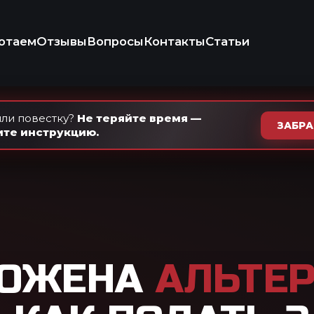
+7 (937) 
Ежедневно · с 9
осы
Контакты
Статьи
КОНСУЛЬТ
ИКО-ПРАВОВАЯ
КОМПАНИЯ
ли повестку?
Не теряйте время —
ЗАБР
ите инструкцию.
НА
АЛЬТЕРНАТИВНАЯ
ПОДАТЬ ЗАЯВЛЕНИЕ
в ваших убеждений? АГС это