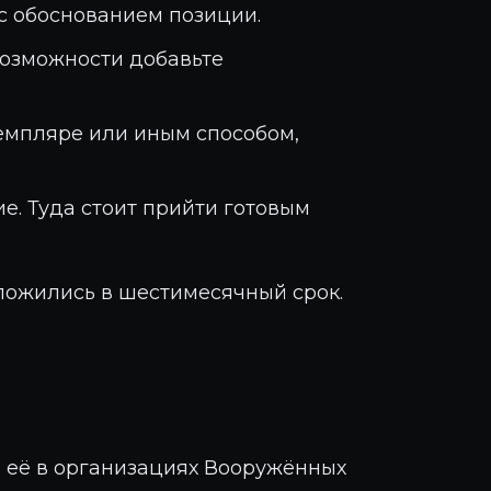
с обоснованием позиции.
возможности добавьте
земпляре или иным способом,
ие. Туда стоит прийти готовым
уложились в шестимесячный срок.
ь её в организациях Вооружённых